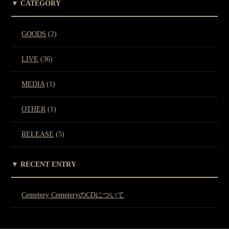
▼ CATEGORY
GOODS
(2)
LIVE
(36)
MEDIA
(1)
OTHER
(1)
RELEASE
(5)
▼ RECENT ENTRY
Cemetery CemeteryのCDについて